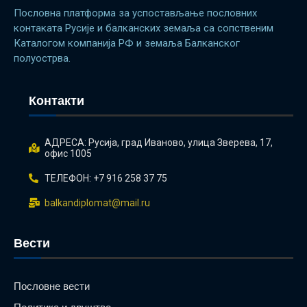
Пословна платформа за успостављање пословних
контаката Русије и балканских земаља са сопственим
Каталогом компанија РФ и земаља Балканског
полуострва.
Контакти
АДРЕСА: Русиjа, град Иваново, улица Зверева, 17,
офис 1005
ТЕЛЕФОН: +7 916 258 37 75
balkandiplomat@mail.ru
Вести
Пословне вести