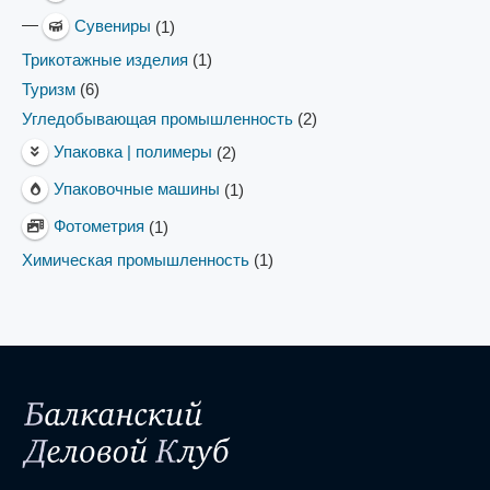
—
Сувениры
(1)
Трикотажные изделия
(1)
Туризм
(6)
Угледобывающая промышленность
(2)
Упаковка | полимеры
(2)
Упаковочные машины
(1)
Фотометрия
(1)
Химическая промышленность
(1)