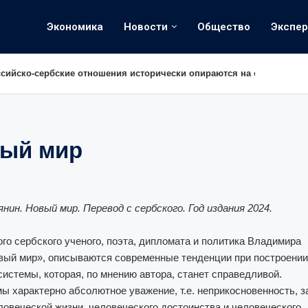
Экономика
Новости
Общество
Экспе
ссийско-сербские отношения исторически опираются на очень прочн
вый мир
нин. Новый мир. Перевод с сербского.
Год издания
2024.
ого сербского ученого, поэта, дипломата и политика Владимира
ый мир», описываются современные тенденции при построении
системы, которая, по мнению автора, станет справедливой.
мы характерно абсолютное уважение, т.е. неприкосновенность, 
ловеческой жизни, человеческого достоинства и человеческого