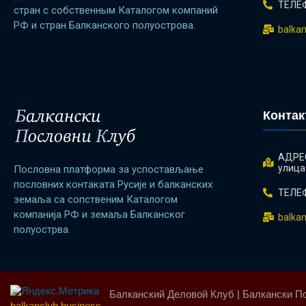
ТЕЛЕФ
стран с собственным Каталогом компаний
РФ и стран Балканского полуострова.
balka
Контак
АДРЕС
улица
Пословна платформа за успостављање
пословних контаката Русије и балканских
ТЕЛЕФ
земаља са сопственим Каталогом
компанија РФ и земаља Балканског
balka
полуострва.
Балканский Деловой Клуб | Балкански П
balkanclub.business