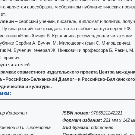
ига является своеобразным сборником публицистических произ
ет.
лянин
– сербский ученый, писатель, дипломат и политик, полу
В. Путина российское гражданство за особые заслуги перед РФ.
ие книги «Новый мир» В. Кршлянина рекомендовали читателям
ублики Сербии А. Вучич, М. Милошевич (сын С. Милошевича),
ик М. Вучелич, генерал Ж. Нинкович и профессора Б. Ракич, М.
 Перишич.
уга читателей.
в рамках совместного издательского проекта Центра междун
а «Российско-Балканский Диалог» и Российско-Балканского
удничества и культуры.
ики:
ир Кршлянин
ISBN номер:
9785521242221
Формат издания:
221 мм х 142 м
оновой и П. Тихомирова
Вид бумаги:
офсетная
тная продукция
Переплёт/обложка:
твердый пе