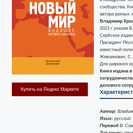
сообщества. Кн
автора разных л
Владимир Крш
2023 г. указом 
Сербское издан
Президент Респ
известный полит
Живоинович, С.
Для широкого кр
Книга издана 
сотрудничеств
делового сотр
Купить на Яндекс Маркете
Характерист
Автор:
Владим
Язык:
русский
Перевод
В. Сим
Тип книги:
печа