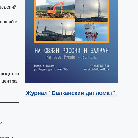
ведений
чивший в
ародного
 центра
Журнал "Балканский дипломат"
м
реплет