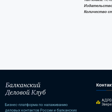
Издательство
Количество с
Конта
АДРЕС
Звере
Бизнес-платформа по налаживанию
деловых контактов России и балканских