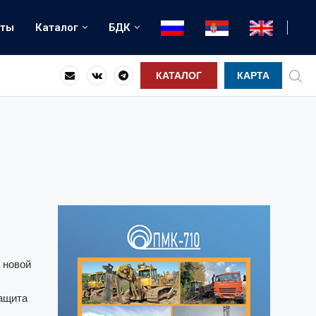
рты
Каталог
БДК
ый фундамент – культурную и...
КАТАЛОГ
КАРТА
 новой
защита