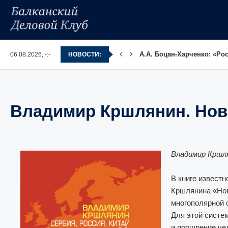
А.А. Боцан-Харченко: «Ро
06.08.2026, -:-
НОВОСТИ:
Владимир Кршлянин. Но
Владимир Кршля
В книге известн
Кршлянина «Нов
многополярной 
Для этой систе
и поощрение че